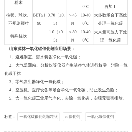
粉末
0℃
再加工
柱状、球状、
BET≥1
0.70（±0.
＞45
10-40
大多数场合下高效
不规则颗粒
90
5）
N
0℃
处理一氧化碳
1.0（±0.
＞80
10-40
大风量高压力下处
特殊柱状
5）
N
0℃
理一氧化碳
山东源林一氧化碳催化剂应用场景：
1、避难硐室、潜水装备净化一氧化碳；
2、大气监测站、分析仪等仪器产生洁净气体进行校零，消除一氧
化碳干扰；
3、零气发生器净化一氧化碳；
4、空压机、医疗设备等场合净化一氧化碳，防止发生危险；
5、含一氧化碳工业尾气净化，去除一氧化碳，实现无毒害排放。
标签：
一氧化碳催化剂颗粒状
co催化剂
一氧化碳催化剂